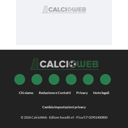
Chi siamo
Redazione e Contatti
Privacy
Note legali
Cambia impostazioni privacy
© 2026
CalcioWeb
- Editore Socedit srl - P.iva/CF 02901400800