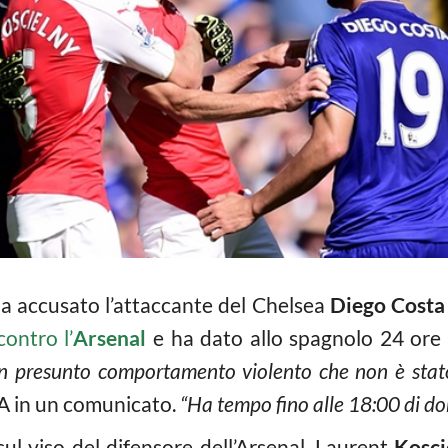
ha accusato l’attaccante del Chelsea
Diego Costa
ontro l’
Arsenal
e ha dato allo spagnolo 24 ore 
un presunto comportamento violento che non è stato 
 FA in un comunicato.
“Ha tempo fino alle 18:00 di do
l viso del difensore dell’Arsenal, Laurent
Kosci