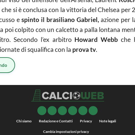
 che si è conclusa con la vittoria del Chelsea per 
scusso e
spinto il brasiliano Gabriel,
azione per l
 ha poi colpito con un calcetto a palla lontana m
itro. Secondo l’ex arbitro
Howard Webb
che 
giornate di squalifica con la
prova tv
.
ndo
Chi siamo
Redazione e Contatti
Privacy
Note legali
Cambia impostazioni privacy