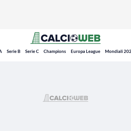
 A
Serie B
Serie C
Champions
Europa League
Mondiali 20