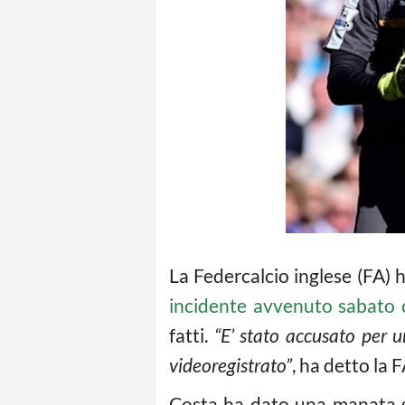
La Federcalcio inglese (FA) 
incidente avvenuto sabato c
fatti.
“E’ stato accusato per 
videoregistrato”
, ha detto la
Costa ha dato una manata su