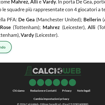
i come
Mahrez, Alli
e
Vardy
. In porta De Gea, port
 le squadre più rappresentate con 4 giocatori a t
ella PFA:
De Gea
(Manchester United);
Bellerin
(
Rose
(Tottenham);
Mahrez
(Leicester),
Alli
(To
ttenham),
Vardy
(Leicester).
ndo
Chi siamo
Redazione e Contatti
Privacy
Note legali
Cambia impostazioni privacy
© 2026
CalcioWeb
- Editore Socedit srl - P.iva/CF 02901400800