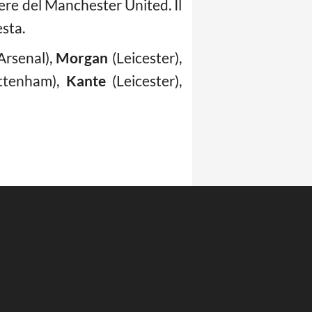
iere del Manchester United. Il
esta.
Arsenal),
Morgan
(Leicester),
ttenham),
Kante
(Leicester),