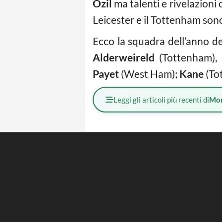
Ozil
ma talenti e rivelazion
Leicester e il Tottenham sono
Ecco la squadra dell’anno d
Alderweireld
(Tottenham),
Payet
(West Ham);
Kane
(To
Leggi gli articoli più recenti di
Mo