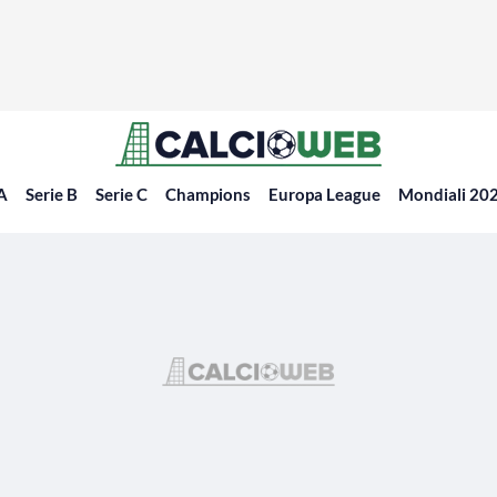
 A
Serie B
Serie C
Champions
Europa League
Mondiali 20