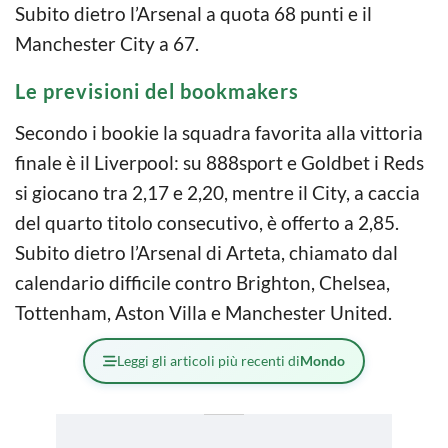
Subito dietro l’Arsenal a quota 68 punti e il
Manchester City a 67.
Le previsioni del bookmakers
Secondo i bookie la squadra favorita alla vittoria
finale è il Liverpool: su 888sport e Goldbet i Reds
si giocano tra 2,17 e 2,20, mentre il City, a caccia
del quarto titolo consecutivo, è offerto a 2,85.
Subito dietro l’Arsenal di Arteta, chiamato dal
calendario difficile contro Brighton, Chelsea,
Tottenham, Aston Villa e Manchester United.
Leggi gli articoli più recenti di
Mondo