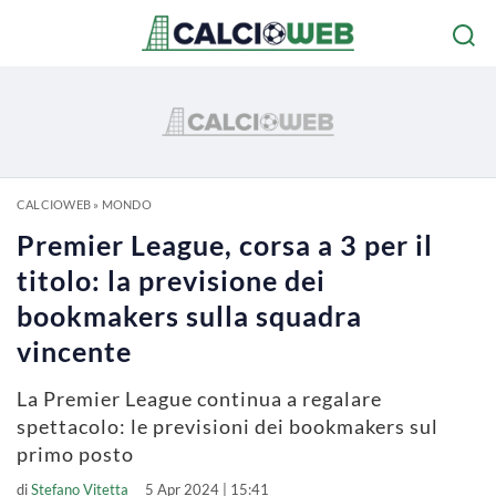
CALCIOWEB
»
MONDO
Premier League, corsa a 3 per il
titolo: la previsione dei
bookmakers sulla squadra
vincente
La Premier League continua a regalare
spettacolo: le previsioni dei bookmakers sul
primo posto
di
Stefano Vitetta
5 Apr 2024 | 15:41