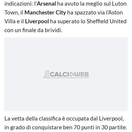
indicazioni: l’
Arsenal
ha avuto la meglio sul Luton
Town, il
Manchester City
ha spazzato via l’Aston
Villa e il
Liverpool
ha superato lo Sheffield United
con un finale da brividi.
La vetta della classifica è occupata dal Liverpool,
in grado di conquistare ben 70 punti in 30 partite.