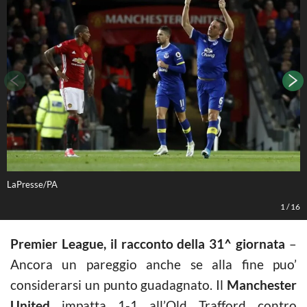
LaPresse/PA
L
1
/
16
Premier League, il racconto della 31^ giornata
–
Ancora un pareggio anche se alla fine puo’
considerarsi un punto guadagnato. Il
Manchester
United
impatta 1-1 all’Old Trafford contro