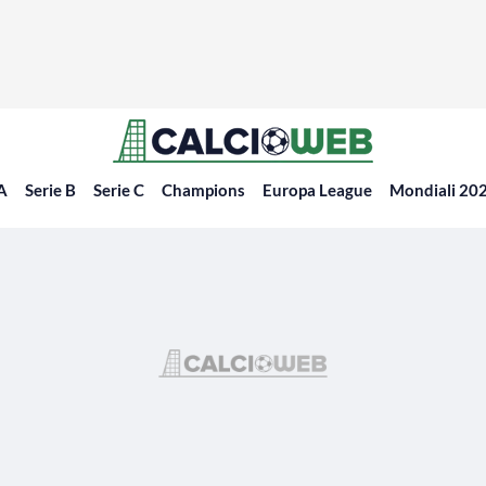
 A
Serie B
Serie C
Champions
Europa League
Mondiali 20