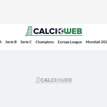
 A
Serie B
Serie C
Champions
Europa League
Mondiali 20