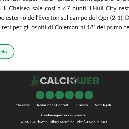
ia. Il Chelsea sale così a 67 punti, l’Hull City 
po esterno dell’Everton sul campo del Qpr (2-1). De
eti per gli ospiti di Coleman al 18′ del primo t
ndo
Chi siamo
Redazione e Contatti
Privacy
Note legali
Cambia impostazioni privacy
© 2026
CalcioWeb
- Editore Socedit srl - P.iva/CF 02901400800