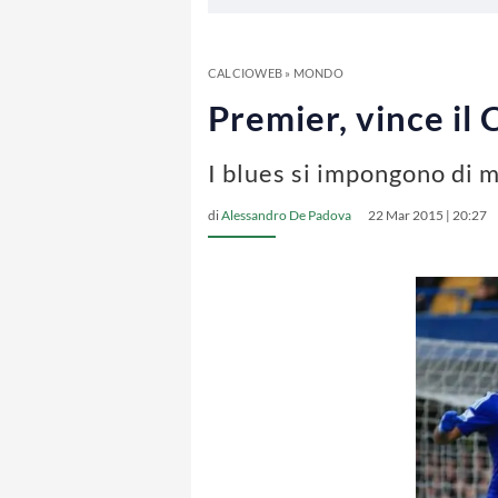
CALCIOWEB
»
MONDO
Premier, vince il
I blues si impongono di m
di
Alessandro De Padova
22 Mar 2015 | 20:27