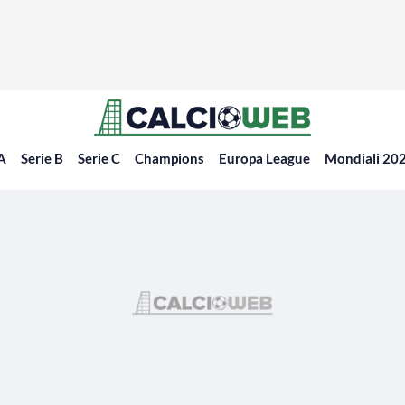
 A
Serie B
Serie C
Champions
Europa League
Mondiali 20