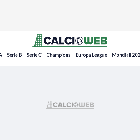
 A
Serie B
Serie C
Champions
Europa League
Mondiali 20