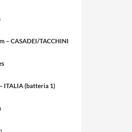
m
00m – CASADEI/TACCHINI
es
 ITALIA (batteria 1)
m
m