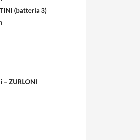
NI (batteria 3)
m
ni – ZURLONI