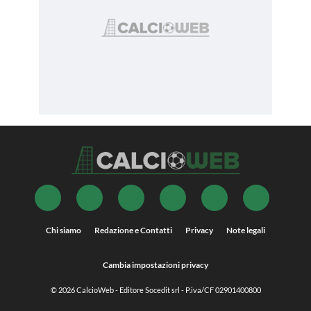
Chi siamo
Redazione e Contatti
Privacy
Note legali
Cambia impostazioni privacy
© 2026
CalcioWeb
- Editore Socedit srl - P.iva/CF 02901400800