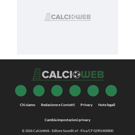
Chi siamo
Redazione e Contatti
Privacy
Note legali
Cambia impostazioni privacy
© 2026
CalcioWeb
- Editore Socedit srl - P.iva/CF 02901400800