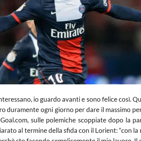
nteressano, io guardo avanti e sono felice così. Qu
oro duramente ogni giorno per dare il massimo pe
 Goal.com, sulle polemiche scoppiate dopo la part
arato al termine della sfida con il Lorient: “con la
rchè sto facendo semplicemente il mio lavoro. Il 