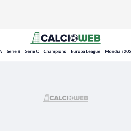
 A
Serie B
Serie C
Champions
Europa League
Mondiali 20