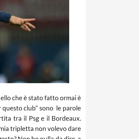
ello che è stato fatto ormai è
r questo club” sono le parole
ita tra il Psg e il Bordeaux.
 mia tripletta non volevo dare
gesto? Non ho nulla da dire, a