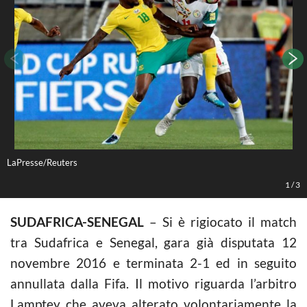
LaPresse/Reuters
L
1
/
3
SUDAFRICA-SENEGAL
– Si è rigiocato il match
tra Sudafrica e Senegal, gara già disputata 12
novembre 2016 e terminata 2-1 ed in seguito
annullata dalla Fifa. Il motivo riguarda l’arbitro
Lamptey che aveva alterato volontariamente la