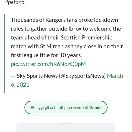
ripetano”.
Thousands of Rangers fans broke lockdown
rules to gather outside Ibrox to welcome the
team ahead of their Scottish Premiership
match with St Mirren as they close in on their
first league title for 10 years.
pic.twitter.com/hR6N6zQ0pM
— Sky Sports News (@SkySportsNews)
March
6, 2021
Leggi gli articoli più recenti di
Mondo