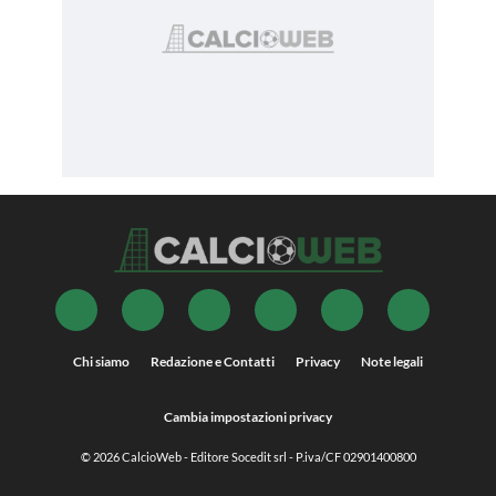
Chi siamo
Redazione e Contatti
Privacy
Note legali
Cambia impostazioni privacy
© 2026
CalcioWeb
- Editore Socedit srl - P.iva/CF 02901400800