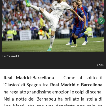
LaPresse/EFE
S
1
/
21
Real Madrid-Barcellona
– Come al solito il
‘Clasico’ di Spagna tra
Real Madrid
e
Barcellona
ha regalato grandissime emozioni e colpi di scena.
Nella notte del Bernabeu ha brillato la stella di
Leo Messi, che con una doppietta non solo ha