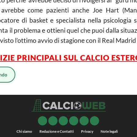
e avrebbe come pazienti anche Joe Hart (Ma
catore di basket e specialista nella psicologia s
a il problema e ottieni quel che puoi dalla situazio
visto l’ottimo avvio di stagione con il Real Madrid 
IZIE PRINCIPALI SUL CALCIO ESTE
ndo
Chi siamo
Redazione e Contatti
Privacy
Note legali