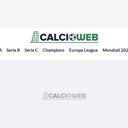
 A
Serie B
Serie C
Champions
Europa League
Mondiali 20