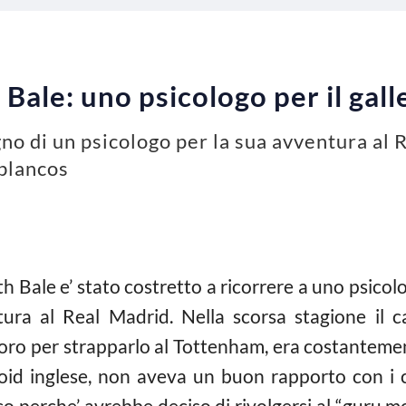
Bale: uno psicologo per il gall
o di un psicologo per la sua avventura al R
blancos
h Bale e’ stato costretto a ricorrere a uno psicolog
ura al Real Madrid. Nella scorsa stagione il c
oro per strapparlo al Tottenham, era costantemen
oid inglese, non aveva un buon rapporto con i 
co perche’ avrebbe deciso di rivolgersi al “guru 