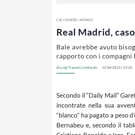
CALCIOWEB
»
MONDO
Real Madrid, caso 
Bale avrebbe avuto bisogn
rapporto con i compagni 
di
Luigi Trapani Lombardo
12 Set 2015 | 13:26
Secondo il “Daily Mail” Garet
incontrate nella sua avvent
“blanco” ha pagato a peso d’
Bernabeu e, secondo il tabl
Cristiano Ronaldo e Isco. Ec