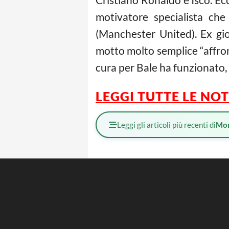
motivatore specialista ch
(Manchester United). Ex gio
motto molto semplice “affront
cura per Bale ha funzionato, 
LEGGI TUTTE LE NOT
Leggi gli articoli più recenti di
Mo