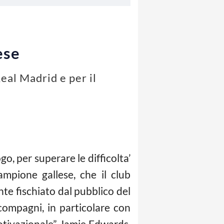
ese
eal Madrid e per il
o, per superare le difficolta’
ampione gallese, che il club
te fischiato dal pubblico del
compagni, in particolare con
motivazionale” Jamie Edwards,