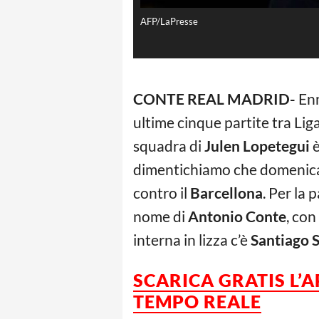
AFP/LaPresse
CONTE REAL MADRID-
Enn
ultime cinque partite tra Li
squadra di
Julen Lopetegui
è
dimentichiamo che domenica
contro il
Barcellona
. Per la
nome di
Antonio Conte
, con
interna in lizza c’è
Santiago S
SCARICA GRATIS L’
TEMPO REALE