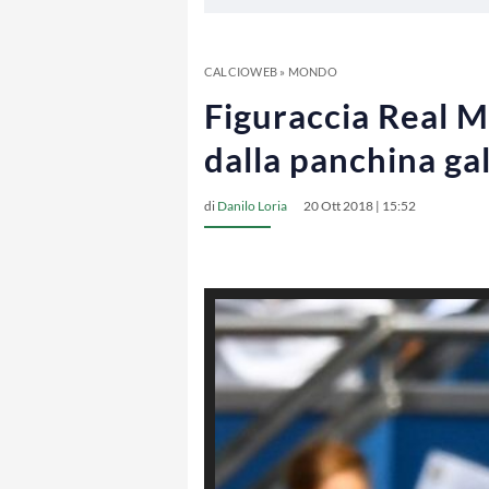
CALCIOWEB
»
MONDO
Figuraccia Real M
dalla panchina ga
di
Danilo Loria
20 Ott 2018 | 15:52