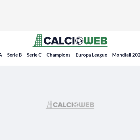
 A
Serie B
Serie C
Champions
Europa League
Mondiali 20