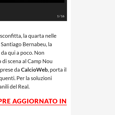
AFP/LaPresse
1
/
16
 sconfitta, la quarta nelle
al Santiago Bernabeu, la
to da qui a poco. Non
 di scena al Camp Nou
riprese da
CalcioWeb
, porta il
quenti. Per la soluzioni
nili del Real.
PRE AGGIORNATO IN