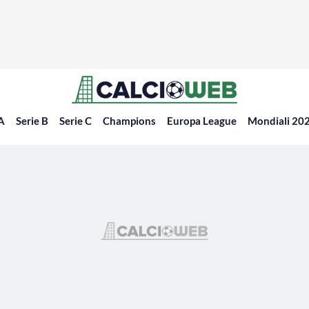
 A
Serie B
Serie C
Champions
Europa League
Mondiali 20