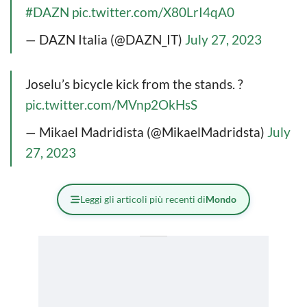
#DAZN
pic.twitter.com/X80LrI4qA0
— DAZN Italia (@DAZN_IT)
July 27, 2023
Joselu’s bicycle kick from the stands. ?
pic.twitter.com/MVnp2OkHsS
— Mikael Madridista (@MikaelMadridsta)
July
27, 2023
Leggi gli articoli più recenti di
Mondo