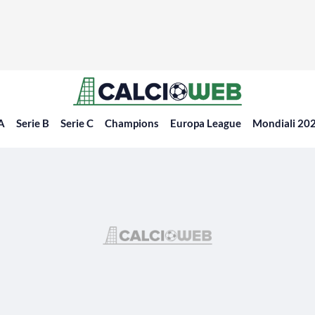
 A
Serie B
Serie C
Champions
Europa League
Mondiali 20