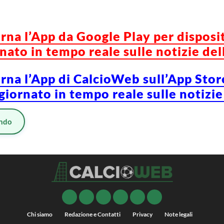
orna l’App da Google Play per disposi
ato in tempo reale sulle notizie del
orna l’App di CalcioWeb sull’App Stor
iornato in tempo reale sulle notizie
ndo
Chi siamo
Redazione e Contatti
Privacy
Note legali