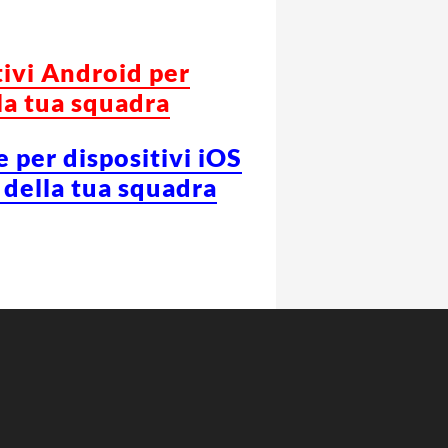
tivi Android per
la tua squadra
e per dispositivi iOS
 della tua squadra