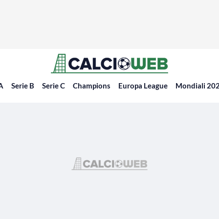
 A
Serie B
Serie C
Champions
Europa League
Mondiali 20