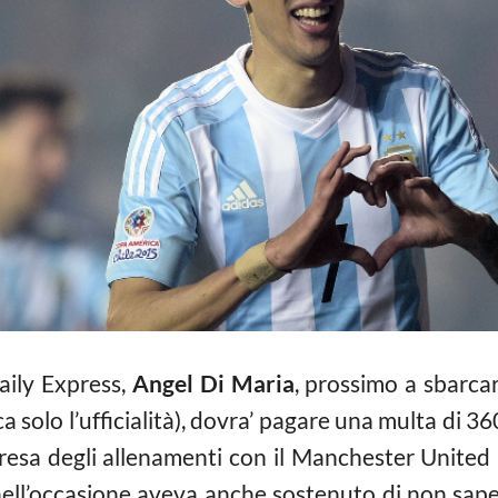
aily Express,
Angel Di Maria
, prossimo a sbarcar
 solo l’ufficialità), dovra’ pagare una multa di 36
resa degli allenamenti con il Manchester United n
nell’occasione aveva anche sostenuto di non sape