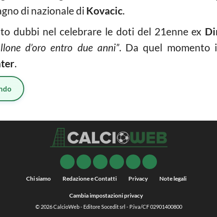
gno di nazionale di
Kovacic
.
uto dubbi nel celebrare le doti del 21enne ex
Di
allone d’oro entro due anni”
. Da quel momento i
nter
.
ndo
Chi siamo
Redazione e Contatti
Privacy
Note legali
Cambia impostazioni privacy
© 2026
CalcioWeb
- Editore Socedit srl - P.iva/CF 02901400800