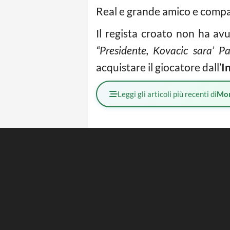
Real e grande amico e compa
Il regista croato non ha av
“Presidente, Kovacic sara’ P
acquistare il giocatore dall’
I
Leggi gli articoli più recenti di
Mo