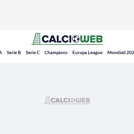
 A
Serie B
Serie C
Champions
Europa League
Mondiali 20