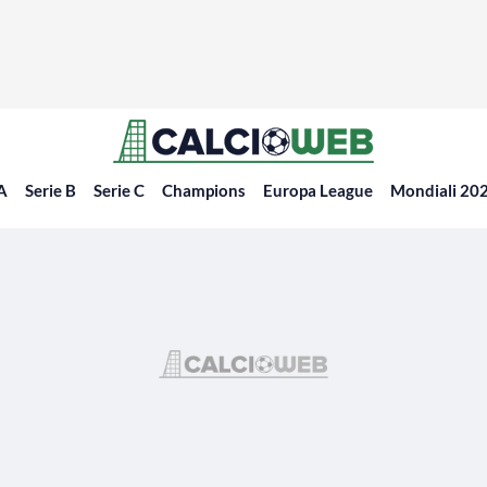
 A
Serie B
Serie C
Champions
Europa League
Mondiali 20