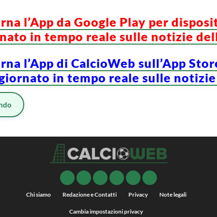
orna l’App da Google Play per disposi
ato in tempo reale sulle notizie del
orna l’App di CalcioWeb sull’App Stor
iornato in tempo reale sulle notizie
ndo
Chi siamo
Redazione e Contatti
Privacy
Note legali
Cambia impostazioni privacy