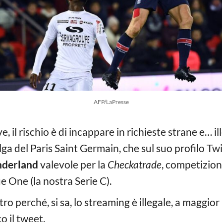
AFP/LaPresse
ve, il rischio è di incappare in richieste strane e… 
lga del Paris Saint Germain, che sul suo profilo Twit
nderland
valevole per la
Checkatrade
, competizion
 One (la nostra Serie C).
tro perché, si sa, lo streaming è illegale, a maggi
o il tweet.