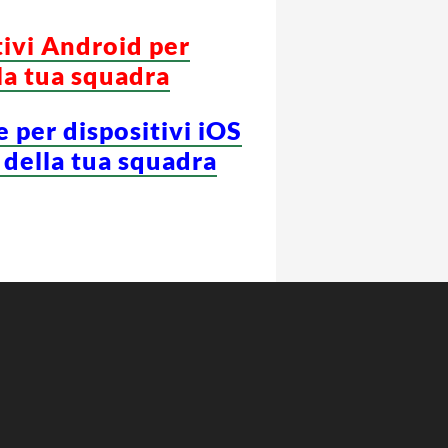
tivi Android per
la tua squadra
e per dispositivi iOS
 della tua squadra