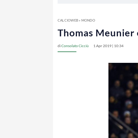
CALCIOWEB
»
MONDO
Thomas Meunier e 
di
Consolato Cicciù
1 Apr 2019 | 10:34