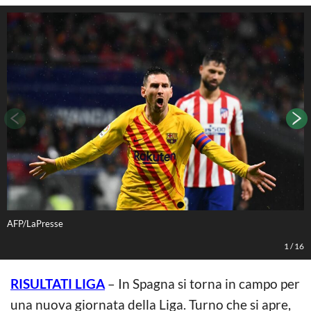
AFP/LaPresse
A
1
/
16
RISULTATI LIGA
– In Spagna si torna in campo per
una nuova giornata della Liga. Turno che si apre,