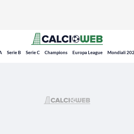
 A
Serie B
Serie C
Champions
Europa League
Mondiali 20