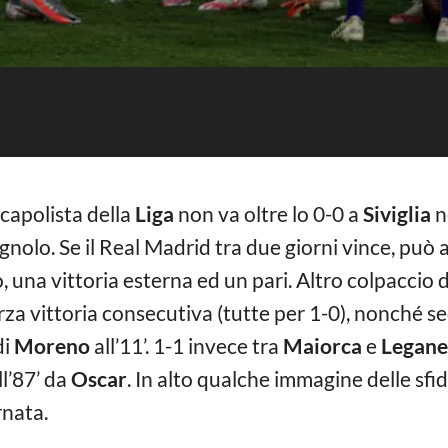
 capolista della
Liga
non va oltre lo 0-0 a
Siviglia
n
olo. Se il Real Madrid tra due giorni vince, può 
, una vittoria esterna ed un pari. Altro colpaccio 
rza vittoria consecutiva (tutte per 1-0), nonché se
di
Moreno
all’11’. 1-1 invece tra
Maiorca
e
Legane
ll’87’ da
Oscar
. In alto qualche immagine delle sfi
ornata.