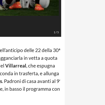
Photo Getty Images
1
/
5
ell’anticipo delle 22 della 30ª
agganciarla in vetta a quota
del
Villarreal
, che espugna
conda in trasferta, e allunga
s
. Padroni di casa avanti al 9′
de, in basso il programma con