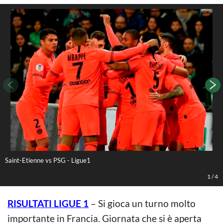
Saint-Etienne vs PSG - Ligue1
S
1
/
4
RISULTATI LIGUE 1
– Si gioca un turno molto
importante in Francia. Giornata che si è aperta