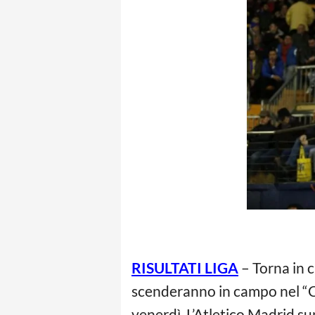
RISULTATI LIGA
– Torna in 
scenderanno in campo nel “Cla
venerdì. L’Atletico Madrid su