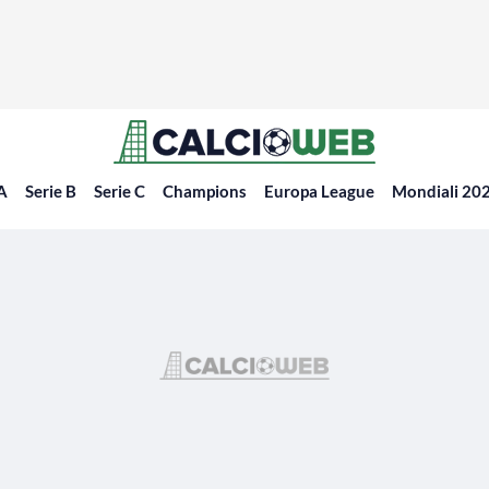
 A
Serie B
Serie C
Champions
Europa League
Mondiali 20