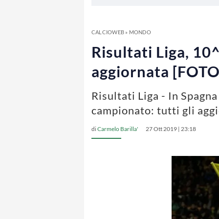
CALCIOWEB
»
MONDO
Risultati Liga, 10^
aggiornata [FOTO
Risultati Liga - In Spag
campionato: tutti gli agg
di
Carmelo Barilla'
27 Ott 2019 | 23:18