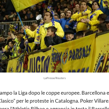
LaPresse/Reuters
campo la Liga dopo le coppe europee. Barcellona 
sico” per le proteste in Catalogna. Poker Villareal
pera l’Athletic Bilbao e aggancia in testa il Barcel