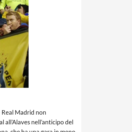
e Real Madrid non
 all’Alaves nell’anticipo del
lona, che ha una gara in meno.