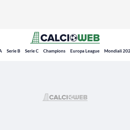
 A
Serie B
Serie C
Champions
Europa League
Mondiali 20