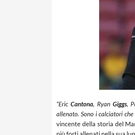
“Eric
Cantona
, Ryan
Giggs
, 
allenato. Sono i calciatori che
vincente della storia del M
più forti allenati nella sua lu