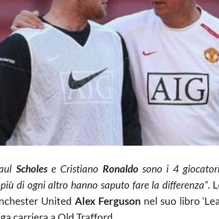
Paul
Scholes
e Cristiano
Ronaldo
sono i 4 giocator
 più di ogni altro hanno saputo fare la differenza”
. 
anchester United
Alex Ferguson
nel suo libro ‘Le
nga carriera a Old Trafford.