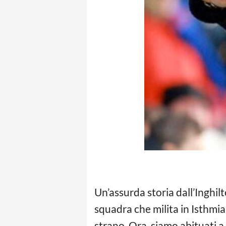
Un’assurda storia dall’Inghilt
squadra che milita in Isthmian
strano. Ora, siamo abituati a 