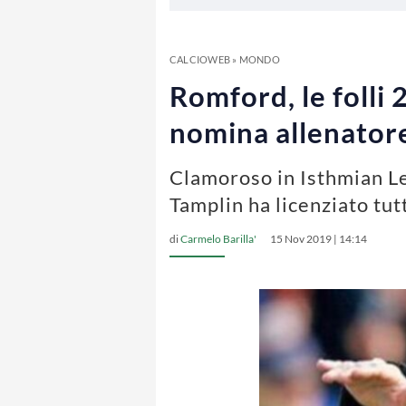
CALCIOWEB
»
MONDO
Romford, le folli
nomina allenator
Clamoroso in Isthmian Lea
Tamplin ha licenziato tut
di
Carmelo Barilla'
15 Nov 2019 | 14:14