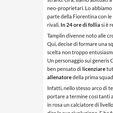
neo-proprietari. Lo abbiamo 
parte della Fiorentina con le
rivali.
In 24 ore di follia
si è 
Tamplin divenne noto alle c
Qui, decise di formare una s
scelta non troppo entusiasman
Un personaggio sui generis G
ben pensato di
licenziare
tut
allenatore
della prima squadr
Infatti, nello stesso arco di
portare a termine così tanti a
in rosa un calciatore di livel
dire la sua rivoluzione. E ha 