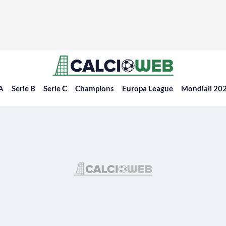
 A
Serie B
Serie C
Champions
Europa League
Mondiali 20