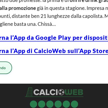
b alla promozione
già in questa stagione. Impresa no
punti, distante ben 21 lunghezze dalla capolista
gliene basta una. Chissà…
rna l’App da Google Play per disposi
rna l’App di CalcioWeb sull’App Store
ndo