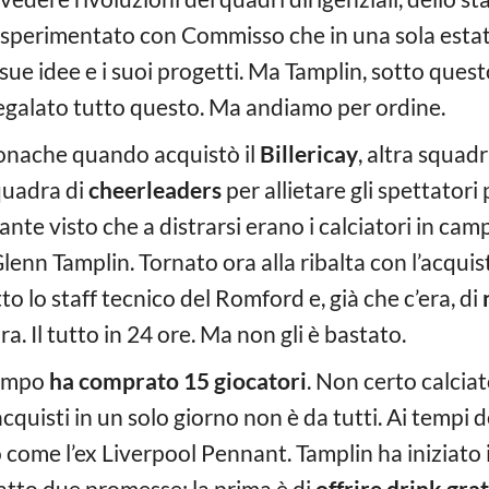
sperimentato con Commisso che in una sola estate
 sue idee e i suoi progetti. Ma Tamplin, sotto quest
regalato tutto questo. Ma andiamo per ordine.
ronache quando acquistò il
Billericay
, altra squadr
quadra di
cheerleaders
per allietare gli spettatori 
te visto che a distrarsi erano i calciatori in campo
lenn Tamplin. Tornato ora alla ribalta con l’acqui
to lo staff tecnico del Romford e, già che c’era, di
a. Il tutto in 24 ore. Ma non gli è bastato.
 tempo
ha comprato 15 giocatori
. Non certo calciat
cquisti in un solo giorno non è da tutti. Ai tempi de
lo come l’ex Liverpool Pennant. Tamplin ha iniziato 
fatto due promesse: la prima è di
offrire drink grat