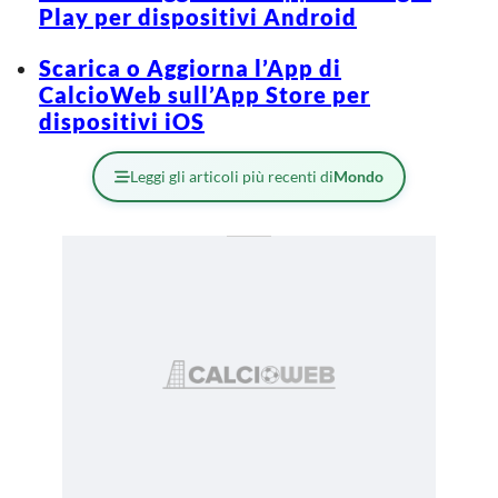
Play per dispositivi Android
Scarica o Aggiorna l’App di
CalcioWeb sull’App Store per
dispositivi iOS
Leggi gli articoli più recenti di
Mondo