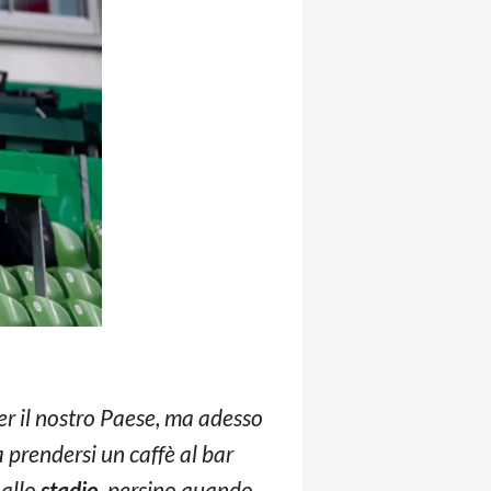
er il nostro Paese, ma adesso
a prendersi un caffè al bar
 allo
stadio
, persino quando