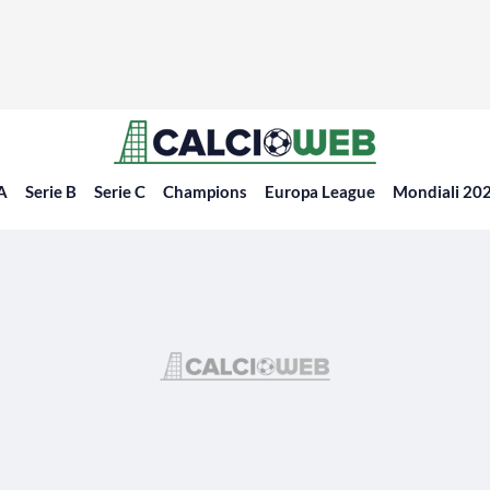
 A
Serie B
Serie C
Champions
Europa League
Mondiali 20