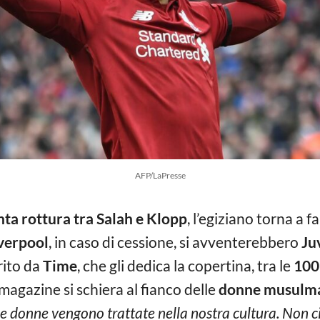
AFP/LaPresse
ta rottura tra Salah e Klopp
, l’egiziano torna a f
verpool
, in caso di cessione, si avventerebbero
Ju
rito da
Time
, che gli dedica la copertina, tra le
100 
l magazine si schiera al fianco delle
donne musulm
le donne vengono trattate nella nostra cultura. Non ci