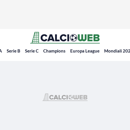
 A
Serie B
Serie C
Champions
Europa League
Mondiali 20