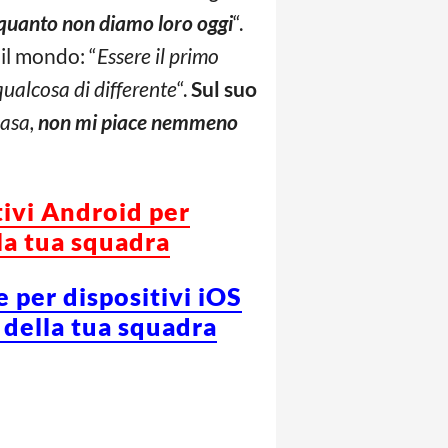
 quanto non diamo loro oggi
“.
 il mondo: “
Essere il primo
ualcosa di differente
“.
Sul
suo
casa,
non mi piace nemmeno
tivi Android per
la tua squadra
e per dispositivi iOS
 della tua squadra