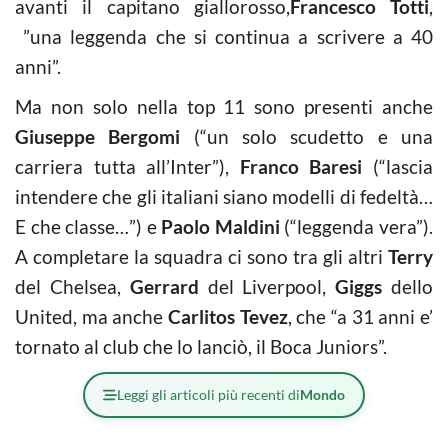
avanti il capitano giallorosso,
Francesco Totti
,
”una leggenda che si continua a scrivere a 40
anni”.
Ma non solo nella top 11 sono presenti anche
Giuseppe Bergomi
(“un solo scudetto e una
carriera tutta all’Inter”),
Franco Baresi
(“lascia
intendere che gli italiani siano modelli di fedeltà…
E che classe…”) e
Paolo Maldini
(“leggenda vera”).
A completare la squadra ci sono tra gli altri
Terry
del Chelsea,
Gerrard
del Liverpool,
Giggs
dello
United, ma anche
Carlitos Tevez
, che “a 31 anni e’
tornato al club che lo lanciò, il Boca Juniors”.
Leggi gli articoli più recenti di
Mondo