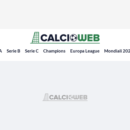
 A
Serie B
Serie C
Champions
Europa League
Mondiali 20