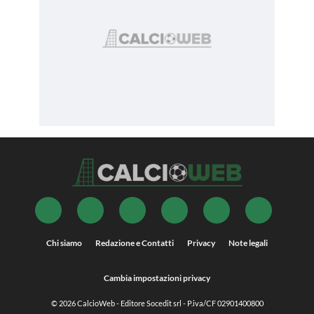
Chi siamo
Redazione e Contatti
Privacy
Note legali
Cambia impostazioni privacy
© 2026
CalcioWeb
- Editore Socedit srl - P.iva/CF 02901400800