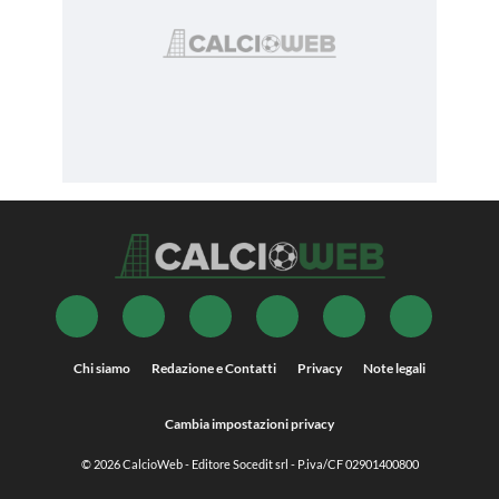
Chi siamo
Redazione e Contatti
Privacy
Note legali
Cambia impostazioni privacy
© 2026
CalcioWeb
- Editore Socedit srl - P.iva/CF 02901400800