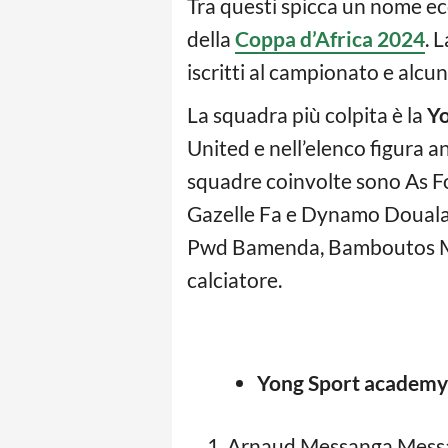
Tra questi spicca un nome ec
della
Coppa d’Africa 2024
. 
iscritti al campionato e alcun
La squadra più colpita è la
Y
United e nell’elenco figura 
squadre coinvolte sono As Fo
Gazelle Fa e Dynamo Douala c
Pwd Bamenda, Bamboutos Mbo
calciatore.
Yong Sport academy
Arnaud Messanga Mess