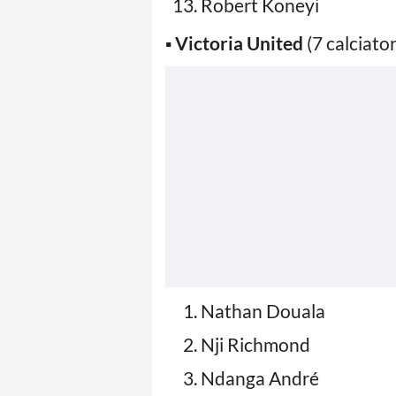
Robert Koneyi
▪️
Victoria United
(7 calciator
Nathan Douala
Nji Richmond
Ndanga André