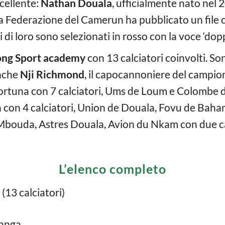
cellente:
Nathan Douala
, ufficialmente nato nel 
La Federazione del Camerun ha pubblicato un file con
i di loro sono selezionati in rosso con la voce ‘dopp
ong Sport academy
con 13 calciatori coinvolti. Son
anche
Nji Richmond
, il capocannoniere del campion
rtuna con 7 calciatori, Ums de Loum e Colombe du
on 4 calciatori, Union de Douala, Fovu de Baham 
uda, Astres Douala, Avion du Nkam con due cal
L’elenco completo
(13 calciatori)
anga