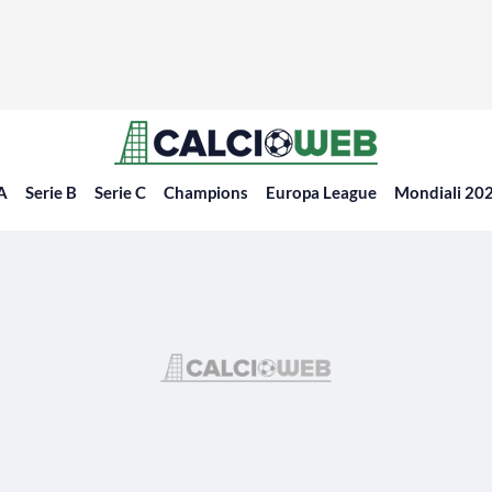
 A
Serie B
Serie C
Champions
Europa League
Mondiali 20