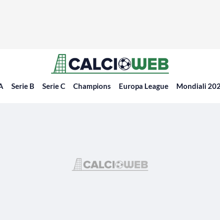
 A
Serie B
Serie C
Champions
Europa League
Mondiali 20