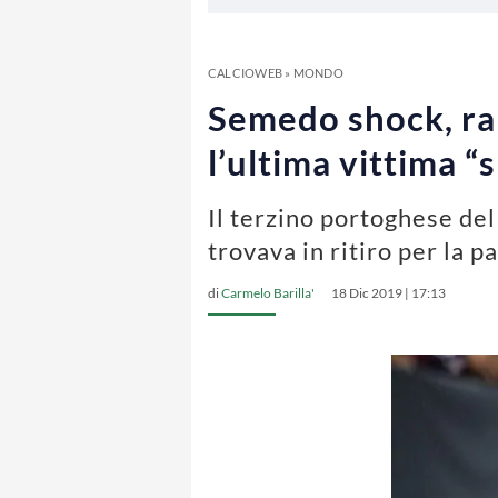
CALCIOWEB
»
MONDO
Semedo shock, rapi
l’ultima vittima “
Il terzino portoghese de
trovava in ritiro per la p
di
Carmelo Barilla'
18 Dic 2019 | 17:13