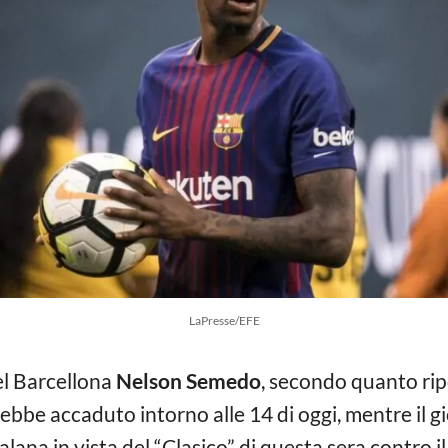
LaPresse/EFE
el Barcellona
Nelson Semedo
, secondo quanto rip
rebbe accaduto intorno alle 14 di oggi, mentre il g
alana in vista del “Clasico” di questa sera contro i