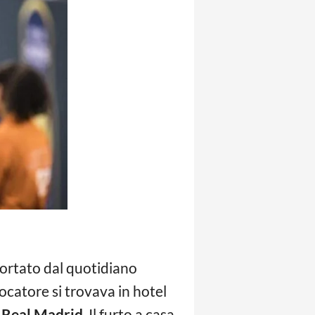
ortato dal quotidiano
iocatore si trovava in hotel
l
Real Madrid
. Il furto a casa