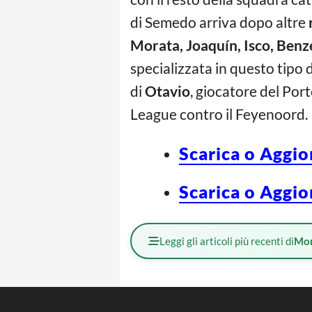
di Semedo arriva dopo altre
Morata, Joaquín, Isco, Ben
specializzata in questo tipo d
di
Otavio
, giocatore del Por
League contro il Feyenoord.
Scarica o Aggio
Scarica o Aggio
Leggi gli articoli più recenti di
Mo