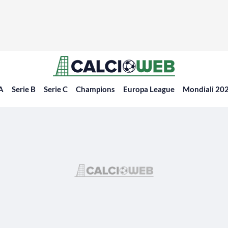
 A
Serie B
Serie C
Champions
Europa League
Mondiali 20