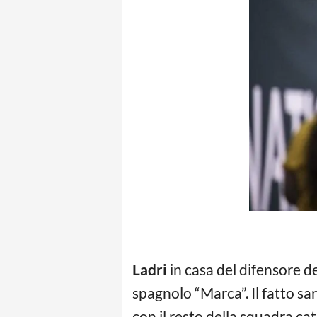
Ladri
in casa del difensore d
spagnolo “Marca”. Il fatto sa
con il resto della squadra cat