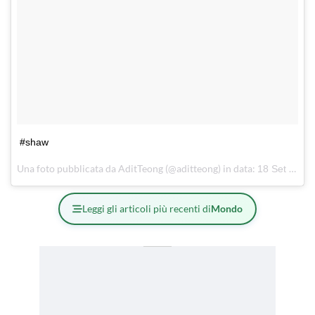
#shaw
Una foto pubblicata da AditTeong (@aditteong) in data:
18 Set 2015 alle ore 03:58 PDT
Leggi gli articoli più recenti di
Mondo