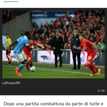
LaPresse/PA
L
1
/
30
Dopo una partita combattuta da parte di tutte e