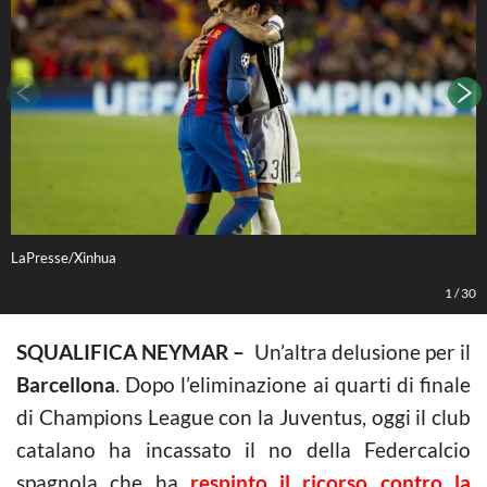
LaPresse/Xinhua
L
1
/
30
SQUALIFICA NEYMAR –
Un’altra delusione per il
Barcellona
. Dopo l’eliminazione ai quarti di finale
di Champions League con la Juventus, oggi il club
catalano ha incassato il no della Federcalcio
spagnola che ha
respinto il ricorso contro la