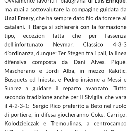
Ovviamente favoriti i ‘blaugrana’ di
Luis Enrique
,
ma guai a sottovalutare la compagine guidata da
Unai Emery
, che ha sempre dato filo da torcere ai
catalani. Il Barça si schiererà con la formazione
tipo, eccezion fatta che per l’assenza
dell’infortunato Neymar. Classico 4-3-3
d’ordinanza, dunque: Ter Stegen tra i pali, la linea
difensiva composta da Dani Alves, Piquè,
Mascherano e Jordi Alba, in mezzo Rakitic,
Busquets ed Iniesta, e
Pedro
insieme a Messi e
Suarez a guidare il reparto avanzato. Tutto
secondo tradizione anche per il Siviglia, che vara
il 4-2-3-1: Sergio Rico preferito a Beto nel ruolo
di portiere, in difesa giocheranno Coke, Carriço,
Kolodziejczak e Tremoulinas, a centrocampo