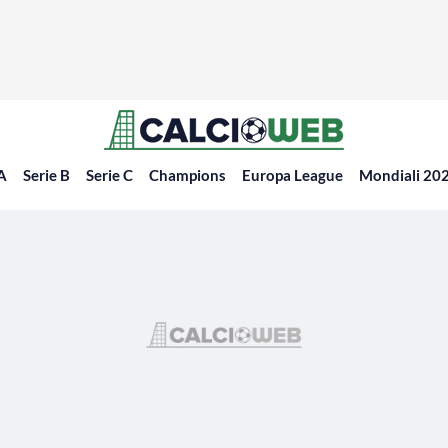
 A
Serie B
Serie C
Champions
Europa League
Mondiali 20