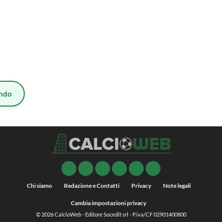
ndo
Chi siamo
Redazione e Contatti
Privacy
Note legali
Cambia impostazioni privacy
© 2026
CalcioWeb
- Editore Socedit srl - P.iva/CF 02901400800