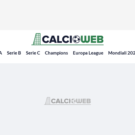
 A
Serie B
Serie C
Champions
Europa League
Mondiali 20