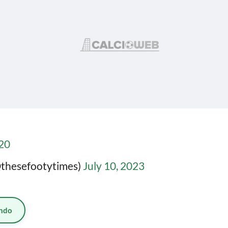
f20
@thesefootytimes)
July 10, 2023
ndo