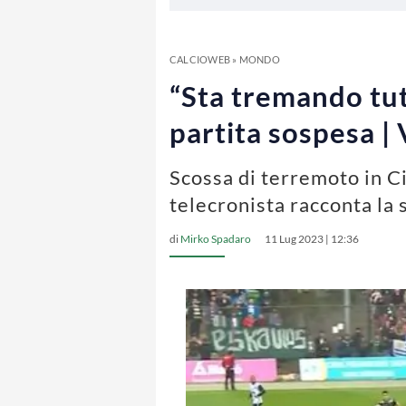
CALCIOWEB
»
MONDO
“Sta tremando tutt
partita sospesa 
Scossa di terremoto in C
telecronista racconta la 
di
Mirko Spadaro
11 Lug 2023 | 12:36