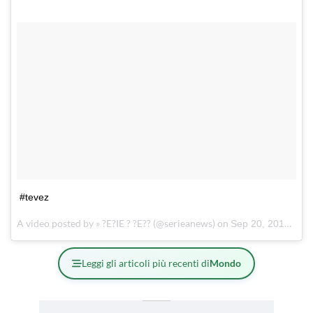
#tevez
A video posted by » ?E?IE ? ?E?? (@serieanews) on
Sep 20, 2015 at 12:31am PDT
Leggi gli articoli più recenti di
Mondo