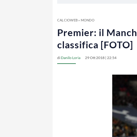
CALCIOWEB
»
MONDO
Premier: il Manch
classifica [FOTO]
di
Danilo Loria
29 Ott 2018 | 22:54