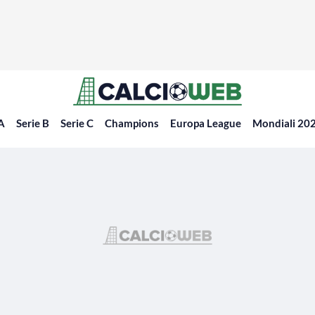
 A
Serie B
Serie C
Champions
Europa League
Mondiali 20