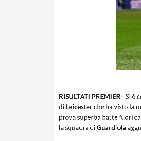
RISULTATI PREMIER
– Si è 
di
Leicester
che ha visto la m
prova superba batte fuori ca
la squadra di
Guardiola
aggua