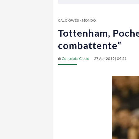
CALCIOWEB
»
MONDO
Tottenham, Pochet
combattente”
di
Consolato Cicciù
27 Apr 2019 | 09:51