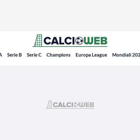
 A
Serie B
Serie C
Champions
Europa League
Mondiali 20