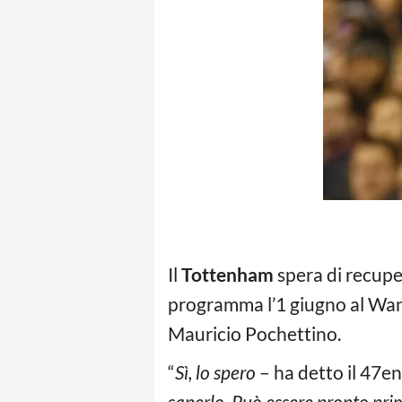
Il
Tottenham
spera di recupe
programma l’1 giugno al Wand
Mauricio Pochettino.
“
Sì, lo spero
– ha detto il 47e
saperlo. Può essere pronto pri