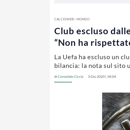
CALCIOWEB
»
MONDO
Club escluso dall
“Non ha rispettato
La Uefa ha escluso un cl
bilancia: la nota sul sito 
di
Consolato Cicciù
3 Giu 2020 | 18:04