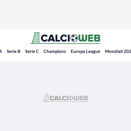
 A
Serie B
Serie C
Champions
Europa League
Mondiali 20