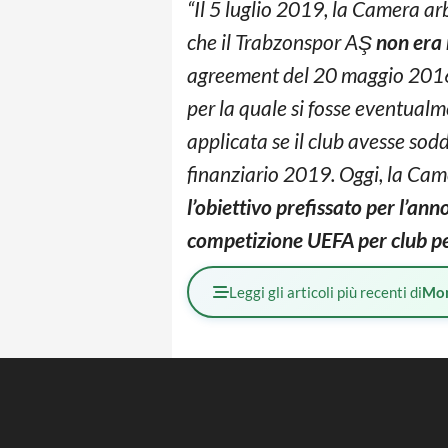
“Il 5 luglio 2019, la Camera a
che il Trabzonspor AŞ
non era r
agreement del 20 maggio 2016 
per la quale si fosse eventual
applicata se il club avesse sodd
finanziario 2019. Oggi, la Cam
l’obiettivo prefissato per l’an
competizione UEFA per club pe
Leggi gli articoli più recenti di
Mo